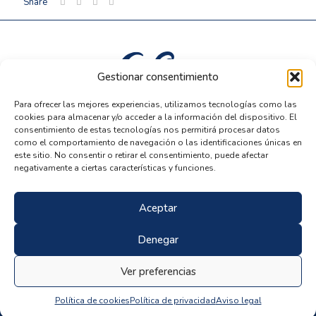
Share
Gestionar consentimiento
Para ofrecer las mejores experiencias, utilizamos tecnologías como las
Política de privacidad
cookies para almacenar y/o acceder a la información del dispositivo. El
Aviso legal
consentimiento de estas tecnologías nos permitirá procesar datos
como el comportamiento de navegación o las identificaciones únicas en
Política de cookies
este sitio. No consentir o retirar el consentimiento, puede afectar
negativamente a ciertas características y funciones.
Aceptar
Denegar
Hotel Las Olas 2025 Todos los derechos reservados
Ver preferencias
Política de cookies
Política de privacidad
Aviso legal