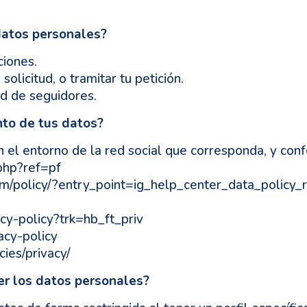
datos personales?
ciones.
solicitud, o tramitar tu petición.
d de seguidores.
nto de tus datos?
n el entorno de la red social que corresponda, y conf
php?ref=pf
om/policy/?entry_point=ig_help_center_data_policy_r
acy-policy?trk=hb_ft_priv
acy-policy
ies/privacy/
r los datos personales?